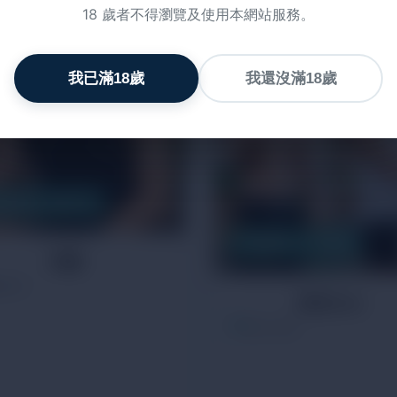
18 歲者不得瀏覽及使用本網站服務。
5
(2)
我已滿18歲
我還沒滿18歲
機最愛, 深藏不露
英語服務, ISSA認證
阿樂
 SPA
柴克/Zac
Warm Spa