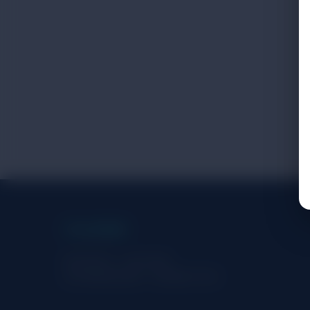
同志娛樂網
懂你的渴求，找你的放鬆
你的專屬放鬆地圖，真實體驗不踩雷