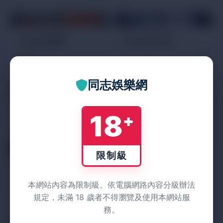
運動按摩技師
運動按摩技師
Chuck查克
Alex艾力克
5
(1)
同志娛樂網
運動按摩技師
運動按摩技師
Oakley歐克
Lynn 林恩
18
+
除毛、美容師
限制級
Whis維斯
本網站內容為限制級。依電腦網路內容分級辦法
規定，未滿 18 歲者不得瀏覽及使用本網站服
務。