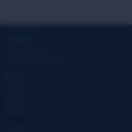
同志娛樂網
懂你的渴求，找你的放鬆
你的專屬放鬆地圖，真實體驗不踩雷
網站規範
關於我們
免責聲明
隱私權政策
加入社群