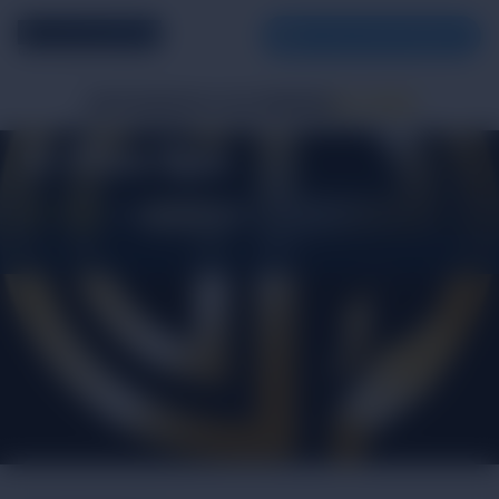
同志娛樂網
GAY ENTERTAINMENT
店家列表
師傅列表
心得分享
最新情報
好康優惠
G-Plus Spa
2.5 ⭐ (2)
·
17 位師傅
·
北部